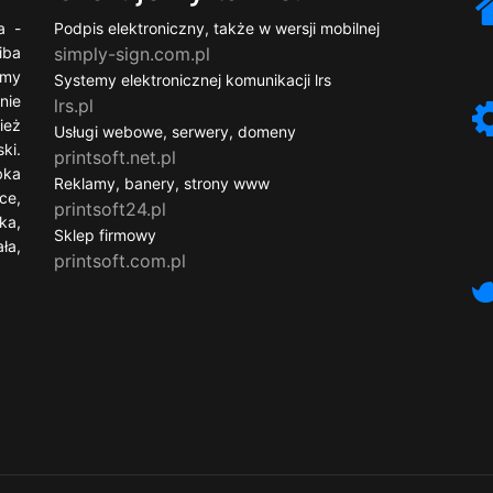
a -
Podpis elektroniczny, także w wersji mobilnej
iba
simply-sign.com.pl
ymy
Systemy elektronicznej komunikacji lrs
nie
lrs.pl
ież
Usługi webowe, serwery, domeny
ki.
printsoft.net.pl
bka
Reklamy, banery, strony www
ce,
printsoft24.pl
ka,
Sklep firmowy
ła,
printsoft.com.pl