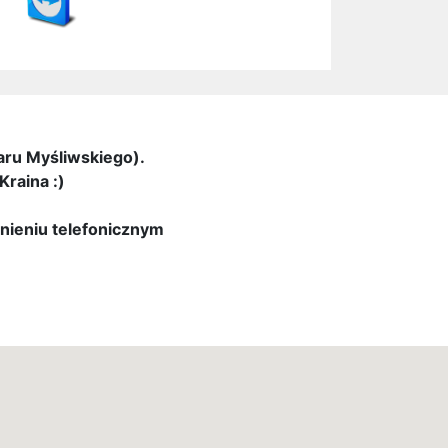
aru Myśliwskiego).
raina :)
nieniu telefonicznym