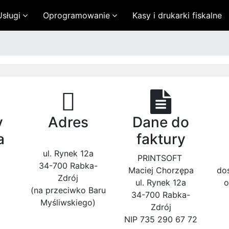
Usługi
Oprogramowanie
Kasy i drukarki fiskalne
y
Adres
Dane do
a
faktury
ul. Rynek 12a
PRINTSOFT
34-700 Rabka-
Maciej Chorzępa
do
Zdrój
ul. Rynek 12a
o
(na przeciwko Baru
34-700 Rabka-
Myśliwskiego)
Zdrój
NIP 735 290 67 72