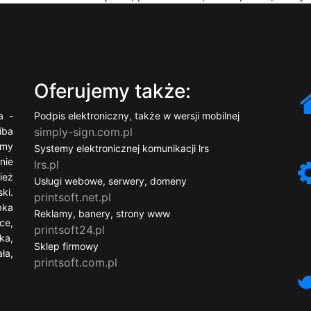
Oferujemy także:
a -
Podpis elektroniczny, także w wersji mobilnej
iba
simply-sign.com.pl
ymy
Systemy elektronicznej komunikacji lrs
nie
lrs.pl
ież
Usługi webowe, serwery, domeny
ki.
printsoft.net.pl
bka
Reklamy, banery, strony www
ce,
printsoft24.pl
ka,
Sklep firmowy
ła,
printsoft.com.pl