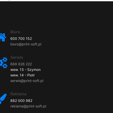
Biuro
600 700 152
biuro@print-soft.pl
Serwis
666 626 222
wew. 13 - Szymon
wew. 14 - Piotr
serwis@print-soft.pl
Reklama
882 000 982
reklama@print-soft.pl